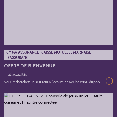
CMMA ASSURANCE : CAISSE MUTUELLE MARNAISE
D'ASSURANCE
OFFRE DE BIENVENUE
Hall actualités
Vous recherchez un assureur à l'écoute de vos besoins, disponible et qui partage vos valeurs mutualistes ?SOYEZ LES BIENVENUS CHEZ CMMA ASSURANCE !Pour vous remercier de votre confiance CMMA Assurance vous offre...